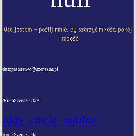
Oto jestem – poślij mnie, by szerzyć miłość, pokój
i radość
duszpasterstwo@szensztat.pl
/RuchSzensztackiPL
play_circle_outline
Ruch Szensztacki