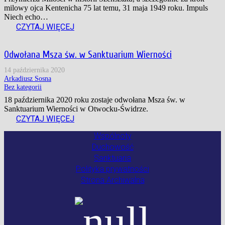
milowy ojca Kentenicha 75 lat temu, 31 maja 1949 roku. Impuls
Niech echo…
CZYTAJ WIĘCEJ
Odwołana Msza św. w Sanktuarium Wierności
14 października 2020
Arkadiusz Sosna
Bez kategorii
18 października 2020 roku zostaje odwołana Msza św. w
Sanktuarium Wierności w Otwocku-Świdrze.
CZYTAJ WIĘCEJ
Wspólnoty
Duchowość
Sanktuaria
Polityka prywatności
Strona Archiwalna