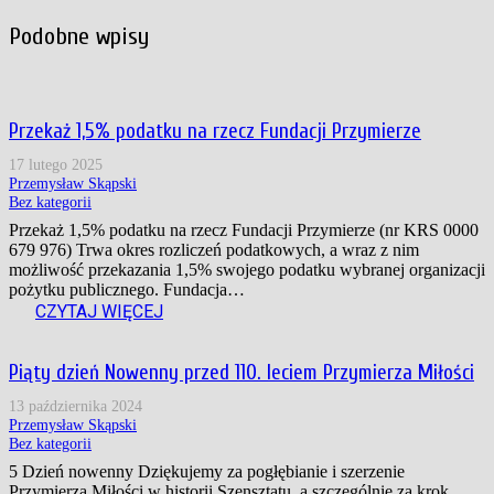
Podobne wpisy
Przekaż 1,5% podatku na rzecz Fundacji Przymierze
17 lutego 2025
Przemysław Skąpski
Bez kategorii
Przekaż 1,5% podatku na rzecz Fundacji Przymierze (nr KRS 0000
679 976) Trwa okres rozliczeń podatkowych, a wraz z nim
możliwość przekazania 1,5% swojego podatku wybranej organizacji
pożytku publicznego. Fundacja…
CZYTAJ WIĘCEJ
Piąty dzień Nowenny przed 110. leciem Przymierza Miłości
13 października 2024
Przemysław Skąpski
Bez kategorii
5 Dzień nowenny Dziękujemy za pogłębianie i szerzenie
Przymierza Miłości w historii Szensztatu, a szczególnie za krok