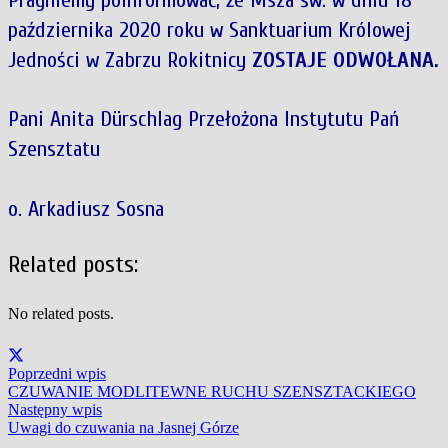
Pragniemy poinformować, że Msza św. w dniu 18
października 2020 roku w Sanktuarium Królowej
Jedności w Zabrzu Rokitnicy
ZOSTAJE ODWOŁANA.
Pani Anita Dürschlag Przełożona Instytutu Pań
Szensztatu
o. Arkadiusz Sosna
Related posts:
No related posts.
Poprzedni wpis
CZUWANIE MODLITEWNE RUCHU SZENSZTACKIEGO
Następny wpis
Uwagi do czuwania na Jasnej Górze