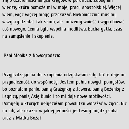
się o działalności innych kręgów, w parafiach. Zdobyłam
wiedzę, która pomoże mi w mojej pracy apostolskiej. Więcej
wiem, więc więcej mogę przekazać. Niekoniecznie musimy
wszyscy działać tak samo, ale możemy wnieść i wypróbować
coś nowego. Cenna była wspólna modlitwa, Eucharystia, czas
na zamyślenie i skupienie.
Pani Monika z Nowogrodzca:
Przyjeżdżając na dni skupienia odzyskałam siły, które daje mi
przynależność do wspólnoty. Jestem pełna nowych pomysłów,
bo poznałam panie, panią Grażynkę z Jawora, panią Bożenkę z
Legnicy, panią Asię Kunic i to mi daje nowe możliwości.
Pomysły o których usłyszałam powolutku wdrażać w życie. Nic
na siłę ale ukazać w jakiej jedności jesteśmy między sobą
oraz z Matką Bożą?