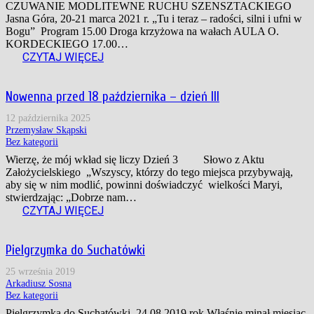
CZUWANIE MODLITEWNE RUCHU SZENSZTACKIEGO
Jasna Góra, 20-21 marca 2021 r. „Tu i teraz – radości, silni i ufni w
Bogu” Program 15.00 Droga krzyżowa na wałach AULA O.
KORDECKIEGO 17.00…
CZYTAJ WIĘCEJ
Nowenna przed 18 października – dzień III
12 października 2025
Przemysław Skąpski
Bez kategorii
Wierzę, że mój wkład się liczy Dzień 3 Słowo z Aktu
Założycielskiego „Wszyscy, którzy do tego miejsca przybywają,
aby się w nim modlić, powinni doświadczyć wielkości Maryi,
stwierdzając: „Dobrze nam…
CZYTAJ WIĘCEJ
Pielgrzymka do Suchatówki
25 września 2019
Arkadiusz Sosna
Bez kategorii
Pielgrzymka do Suchatówki 24.08.2019 rok Właśnie minął miesiąc