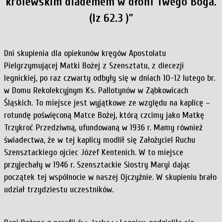
królewskim diademem w dłoni Twego Boga.
(Iz 62.3 )”
Dni skupienia dla opiekunów kręgów Apostolatu
Pielgrzymującej Matki Bożej z Szensztatu, z diecezji
legnickiej, po raz czwarty odbyły się w dniach 10-12 lutego br.
w Domu Rekolekcyjnym Ks. Pallotynów w Ząbkowicach
Śląskich. To miejsce jest wyjątkowe ze względu na kaplicę –
rotundę poświęconą Matce Bożej, którą czcimy jako Matkę
Trzykroć Przedziwną, ufundowaną w 1936 r. Mamy również
świadectwa, że w tej kaplicy modlił się Założyciel Ruchu
Szensztackiego ojciec Józef Kentenich. W to miejsce
przyjechały w 1946 r. Szensztackie Siostry Maryi dając
początek tej wspólnocie w naszej Ojczyźnie. W skupieniu brało
udział trzydziestu uczestników.