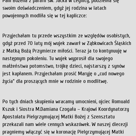
Pani Bożena z parafii św. Jacka w Legnicy, podzieliła się
swoim doświadczeniem, gdyż jej rodzina w latach
powojennych modliła się w tej kapliczce:
Przyjechałam tu przede wszystkim ze względów osobistych,
gdyż przed 70 laty mój wujek zawarł w Ząbkowicach Śląskich
z Matką Bożą Przymierze miłości. Teraz ja to kontynuuję w
następnym pokoleniu. Tu wujek wyprosił dla swojego
małżeństwa potomstwo, trójkę dzieci, najstarszy z synów
jest kapłanem. Przyjechałam prosić Maryję o „cud nowego
życia” dla proszących mnie w rodzinie o modlitwę.
Po tych dniach skupienia wracamy umocnieni, ojciec Romuald
Kszuk i Siostra M.Damiana Czogała – Krajowi Koordynatorzy
Apostolatu Pielgrzymującej Matki Bożej z Szensztatu
przekazali nam wiele cennych wskazówek. W naszej diecezji
pragniemy włączyć się w koronację Pielgrzymującej Matki