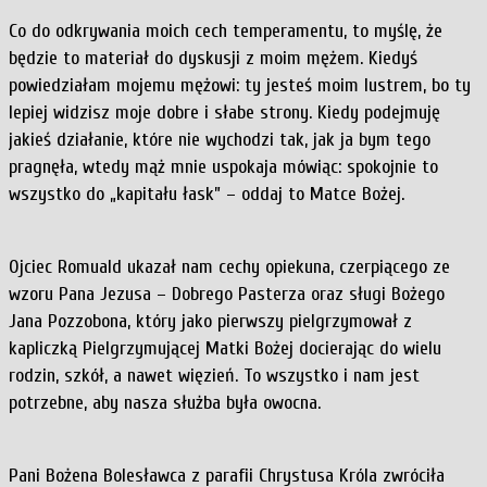
Co do odkrywania moich cech temperamentu, to myślę, że
będzie to materiał do dyskusji z moim mężem. Kiedyś
powiedziałam mojemu mężowi: ty jesteś moim lustrem, bo ty
lepiej widzisz moje dobre i słabe strony. Kiedy podejmuję
jakieś działanie, które nie wychodzi tak, jak ja bym tego
pragnęła, wtedy mąż mnie uspokaja mówiąc: spokojnie to
wszystko do „kapitału łask” – oddaj to Matce Bożej.
Ojciec Romuald ukazał nam cechy opiekuna, czerpiącego ze
wzoru Pana Jezusa – Dobrego Pasterza oraz sługi Bożego
Jana Pozzobona, który jako pierwszy pielgrzymował z
kapliczką Pielgrzymującej Matki Bożej docierając do wielu
rodzin, szkół, a nawet więzień. To wszystko i nam jest
potrzebne, aby nasza służba była owocna.
Pani Bożena Bolesławca z parafii Chrystusa Króla zwróciła