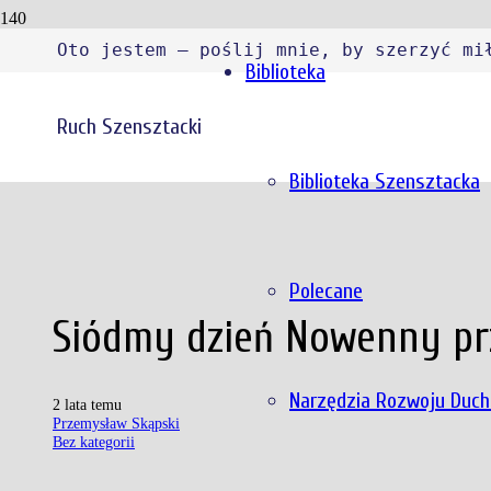
Oto jestem – poślij mnie, by szerzyć mi
Biblioteka
Ruch Szensztacki
Biblioteka Szensztacka
Polecane
Siódmy dzień Nowenny prz
Narzędzia Rozwoju Duc
2 lata temu
Przemysław Skąpski
Bez kategorii