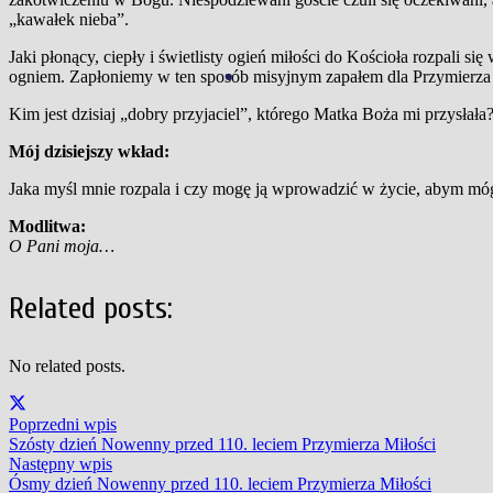
„kawałek nieba”.
Jaki płonący, ciepły i świetlisty ogień miłości do Kościoła rozpali s
ogniem. Zapłoniemy w ten sposób misyjnym zapałem dla Przymierza 
Kim jest dzisiaj „dobry przyjaciel”, którego Matka Boża mi przysłała
Mój dzisiejszy wkład:
Jaka myśl mnie rozpala i czy mogę ją wprowadzić w życie, abym mógł
Modlitwa:
O Pani moja…
Related posts:
No related posts.
Poprzedni wpis
Szósty dzień Nowenny przed 110. leciem Przymierza Miłości
Następny wpis
Ósmy dzień Nowenny przed 110. leciem Przymierza Miłości