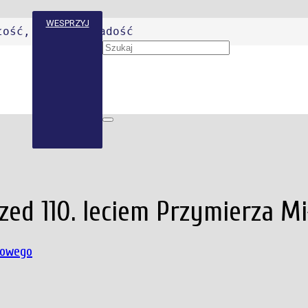
WESPRZYJ
łość, pokój i radość
ed 110. leciem Przymierza Mi
howego