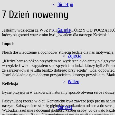
Biuletyn
7 Dzień nowenny
Galeria
Jesteśmy wdzięczni za WSZYSTKICH, KTÓRZY OD POCZĄT
którzy są gotowi wraz z nim być „światłem dla naszego Kościoła”.
Impuls
Niech doświadczenie z obchodów stulecia będzie dla nas motywacją:
Zdjęcia
„Kiedyś bardzo późno przybyłem na wydarzenie do areny pielgrzymó
w rzędzie ławek i zapytałem siedzących tam ludzi, którzy byli z Port
że zarezerwował je „dla bardzo dobrego przyjaciela”. Cóż, odpowied
Jesteś dokładnie tym dobrym przyjacielem, którego przysłała mi Mat
Wideo
Refleksja
Bycie przyjętym w całkowicie naturalny sposób otwiera serce i duszę
Fascynującą rzeczą w ojcu Kentenichu była zawsze jego prosta natur
naszym Założycielem stał się głębokim spotkaniem od serca do serca, 
Kontakt
Wzbudzał zaufanie i doceniał godność każdej osoby, co dawało każ
zakotwiczeniu w Bogu. Niespodziewani goście czuli się oczekiwani, 