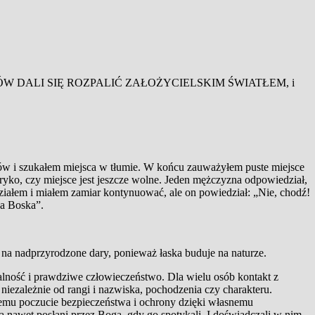
KÓW DALI SIĘ ROZPALIĆ ZAŁOŻYCIELSKIM ŚWIATŁEM, i
w i szukałem miejsca w tłumie. W końcu zauważyłem puste miejsce
oryko, czy miejsce jest jeszcze wolne. Jeden mężczyzna odpowiedział,
ziałem i miałem zamiar kontynuować, ale on powiedział: „Nie, chodź!
ka Boska”.
 na nadprzyrodzone dary, ponieważ łaska buduje na naturze.
alność i prawdziwe człowieczeństwo. Dla wielu osób kontakt z
niezależnie od rangi i nazwiska, pochodzenia czy charakteru.
demu poczucie bezpieczeństwa i ochrony dzięki własnemu
a nawet posłani przez Boga, gdy go spotykali. I doświadczali w nim