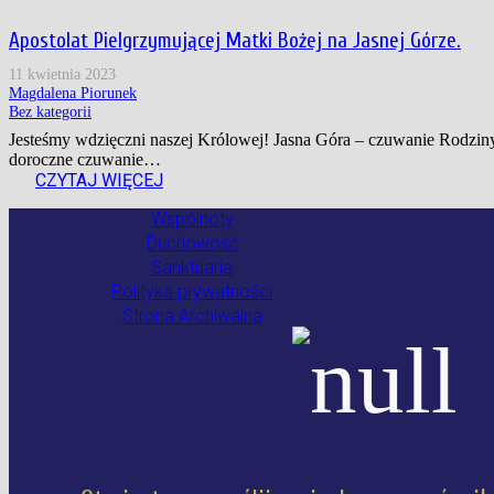
Apostolat Pielgrzymującej Matki Bożej na Jasnej Górze.
11 kwietnia 2023
Magdalena Piorunek
Bez kategorii
Jesteśmy wdzięczni naszej Królowej! Jasna Góra – czuwanie Rodziny
doroczne czuwanie…
CZYTAJ WIĘCEJ
Wspólnoty
Duchowość
Sanktuaria
Polityka prywatności
Strona Archiwalna