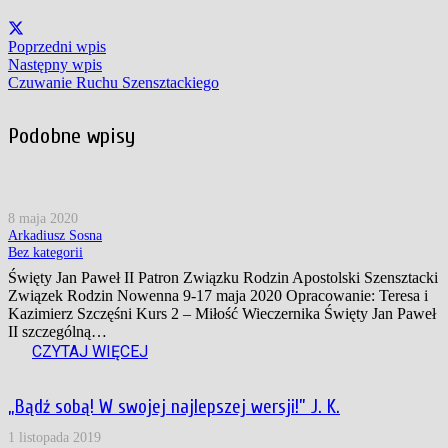
Poprzedni wpis
Następny wpis
Czuwanie Ruchu Szensztackiego
Podobne wpisy
8 maja 2020
Arkadiusz Sosna
Bez kategorii
Święty Jan Paweł II Patron Związku Rodzin Apostolski Szensztacki
Związek Rodzin Nowenna 9-17 maja 2020 Opracowanie: Teresa i
Kazimierz Szczęśni Kurs 2 – Miłość Wieczernika Święty Jan Paweł
II szczególną…
CZYTAJ WIĘCEJ
„Bądź sobą! W swojej najlepszej wersji!” J. K.
1 listopada 2019