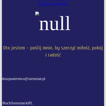
Strona Archiwalna
Oto jestem – poślij mnie, by szerzyć miłość, pokój
i radość
duszpasterstwo@szensztat.pl
/RuchSzensztackiPL