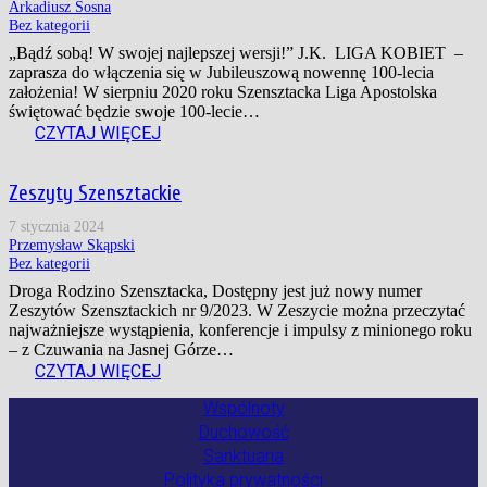
Arkadiusz Sosna
Bez kategorii
„Bądź sobą! W swojej najlepszej wersji!” J.K. LIGA KOBIET –
zaprasza do włączenia się w Jubileuszową nowennę 100-lecia
założenia! W sierpniu 2020 roku Szensztacka Liga Apostolska
świętować będzie swoje 100-lecie…
CZYTAJ WIĘCEJ
Zeszyty Szensztackie
7 stycznia 2024
Przemysław Skąpski
Bez kategorii
Droga Rodzino Szensztacka, Dostępny jest już nowy numer
Zeszytów Szensztackich nr 9/2023. W Zeszycie można przeczytać
najważniejsze wystąpienia, konferencje i impulsy z minionego roku
– z Czuwania na Jasnej Górze…
CZYTAJ WIĘCEJ
Wspólnoty
Duchowość
Sanktuaria
Polityka prywatności