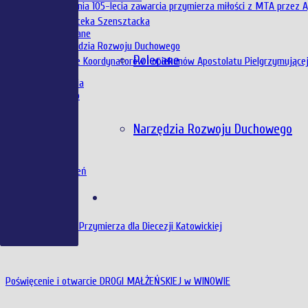
Echa ze świętowania 105-lecia zawarcia przymierza miłości z MTA przez 
Biblioteka
Biblioteka Szensztacka
Polecane
Narzędzia Rozwoju Duchowego
Biuletyn
Polecane
Krajowe spotkanie Koordynatorów i opiekunów Apostolatu Pielgrzymujące
Galeria
Zdjęcia
Wideo
Kontakt
„Tu i Teraz”
Narzędzia Rozwoju Duchowego
Iskry rozniecą ogień
Diecezjalny Dzień Przymierza dla Diecezji Katowickiej
Poświęcenie i otwarcie DROGI MAŁŻEŃSKIEJ w WINOWIE