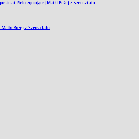
Apostolat Pielgrzymującej Matki Bożej z Szensztatu
j Matki Bożej z Szensztatu