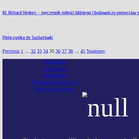
Bł. Richard Henkes – męczennik miłości bliźniego i budowniczy pomostów
Pielgrzymka do Suchatówki
Previous
1
…
32
33
34
35
36
37
38
…
41
Następny
Wspólnoty
Duchowość
Sanktuaria
Polityka prywatności
Strona Archiwalna